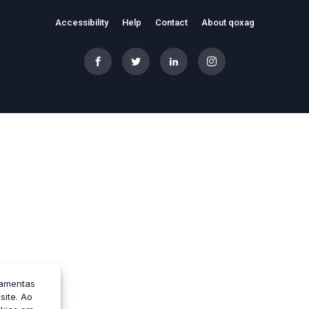
Accessibility
Help
Contact
About qoxag
ramentas
ite. Ao