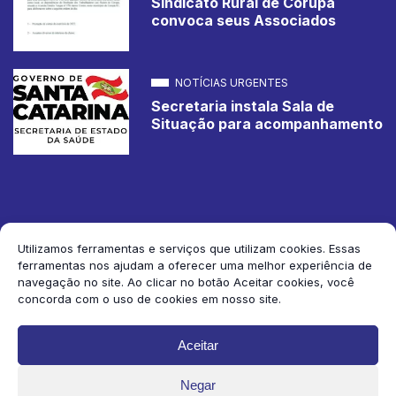
Sindicato Rural de Corupá
convoca seus Associados
NOTÍCIAS URGENTES
Secretaria instala Sala de
Situação para acompanhamento
Utilizamos ferramentas e serviços que utilizam cookies. Essas
ferramentas nos ajudam a oferecer uma melhor experiência de
2026 Jornal de Corupá. Todos os direitos reservados.
navegação no site. Ao clicar no botão Aceitar cookies, você
concorda com o uso de cookies em nosso site.
Siga-nos:
Aceitar
Negar