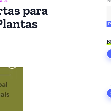
Pe
SLIDE
rtas para
lantas
P
N