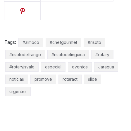
Tags:
#almoco
#chefgourmet
#risoto
#risotodefrango
#risotodelinguica
#rotary
#rotaryjsvale
especial
eventos
Jaragua
notícias
promove
rotaract
slide
urgentes