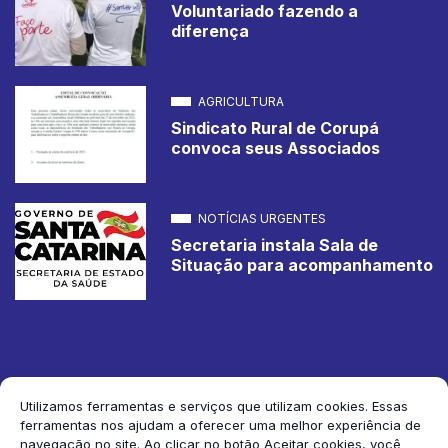
Voluntariado fazendo a
diferença
AGRICULTURA
Sindicato Rural de Corupá
convoca seus Associados
NOTÍCIAS URGENTES
Secretaria instala Sala de
Situação para acompanhamento
Utilizamos ferramentas e serviços que utilizam cookies. Essas
ferramentas nos ajudam a oferecer uma melhor experiência de
2026 Jornal de Corupá. Todos os direitos reservados.
navegação no site. Ao clicar no botão Aceitar cookies, você