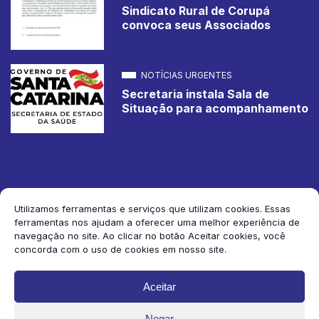
Sindicato Rural de Corupá
convoca seus Associados
NOTÍCIAS URGENTES
Secretaria instala Sala de
Situação para acompanhamento
Utilizamos ferramentas e serviços que utilizam cookies. Essas
ferramentas nos ajudam a oferecer uma melhor experiência de
2026 Jornal de Corupá. Todos os direitos reservados.
navegação no site. Ao clicar no botão Aceitar cookies, você
concorda com o uso de cookies em nosso site.
Siga-nos:
Aceitar
Negar