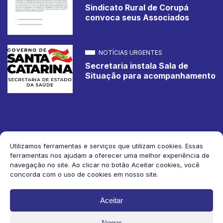
Sindicato Rural de Corupá
convoca seus Associados
NOTÍCIAS URGENTES
Secretaria instala Sala de
Situação para acompanhamento
Utilizamos ferramentas e serviços que utilizam cookies. Essas
ferramentas nos ajudam a oferecer uma melhor experiência de
2026 Jornal de Corupá. Todos os direitos reservados.
navegação no site. Ao clicar no botão Aceitar cookies, você
concorda com o uso de cookies em nosso site.
Siga-nos:
Aceitar
Negar