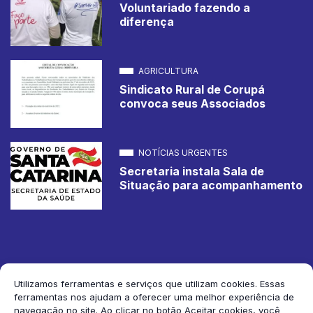
Voluntariado fazendo a
diferença
AGRICULTURA
Sindicato Rural de Corupá
convoca seus Associados
NOTÍCIAS URGENTES
Secretaria instala Sala de
Situação para acompanhamento
Utilizamos ferramentas e serviços que utilizam cookies. Essas
ferramentas nos ajudam a oferecer uma melhor experiência de
2026 Jornal de Corupá. Todos os direitos reservados.
navegação no site. Ao clicar no botão Aceitar cookies, você