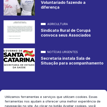
Voluntariado fazendo a
diferença
AGRICULTURA
Sindicato Rural de Corupá
convoca seus Associados
NOTÍCIAS URGENTES
Secretaria instala Sala de
Situação para acompanhamento
Utilizamos ferramentas e serviços que utilizam cookies. Essas
ferramentas nos ajudam a oferecer uma melhor experiência de
2026 Jornal de Corupá. Todos os direitos reservados.
navegação no site. Ao clicar no botão Aceitar cookies, você