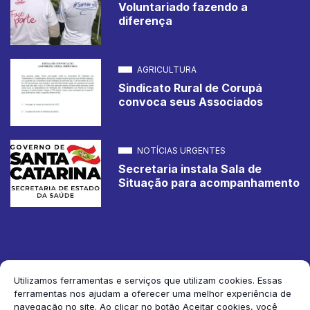
Voluntariado fazendo a
diferença
AGRICULTURA
Sindicato Rural de Corupá
convoca seus Associados
NOTÍCIAS URGENTES
Secretaria instala Sala de
Situação para acompanhamento
Utilizamos ferramentas e serviços que utilizam cookies. Essas
ferramentas nos ajudam a oferecer uma melhor experiência de
2026 Jornal de Corupá. Todos os direitos reservados.
navegação no site. Ao clicar no botão Aceitar cookies, você