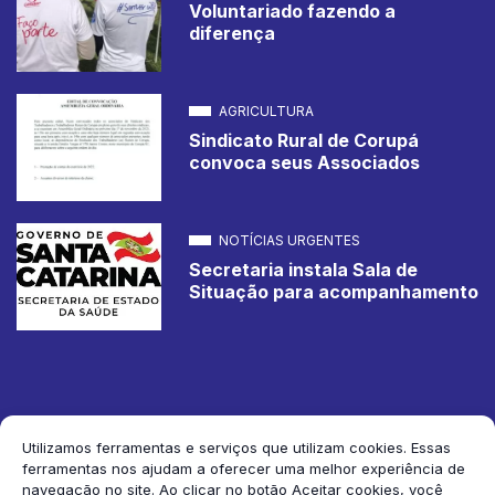
Voluntariado fazendo a
diferença
AGRICULTURA
Sindicato Rural de Corupá
convoca seus Associados
NOTÍCIAS URGENTES
Secretaria instala Sala de
Situação para acompanhamento
Utilizamos ferramentas e serviços que utilizam cookies. Essas
ferramentas nos ajudam a oferecer uma melhor experiência de
2026 Jornal de Corupá. Todos os direitos reservados.
navegação no site. Ao clicar no botão Aceitar cookies, você