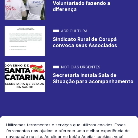
Voluntariado fazendo a
diferença
AGRICULTURA
Sindicato Rural de Corupá
convoca seus Associados
NOTÍCIAS URGENTES
Secretaria instala Sala de
Situação para acompanhamento
Utilizamos ferramentas e serviços que utilizam cookies. Essas
ferramentas nos ajudam a oferecer uma melhor experiência de
2026 Jornal de Corupá. Todos os direitos reservados.
navegação no site. Ao clicar no botão Aceitar cookies, você