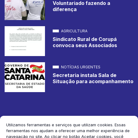
Voluntariado fazendo a
diferença
AGRICULTURA
Sindicato Rural de Corupá
convoca seus Associados
NOTÍCIAS URGENTES
Secretaria instala Sala de
Situação para acompanhamento
Utilizamos ferramentas e serviços que utilizam cookies. Essas
ferramentas nos ajudam a oferecer uma melhor experiência de
2026 Jornal de Corupá. Todos os direitos reservados.
navegação no site. Ao clicar no botão Aceitar cookies, você