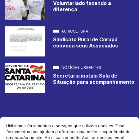
Voluntariado fazendo a
diferença
AGRICULTURA
Sindicato Rural de Corupá
convoca seus Associados
NOTÍCIAS URGENTES
Secretaria instala Sala de
Situação para acompanhamento
Utilizamos ferramentas e serviços que utilizam cookies. Essas
ferramentas nos ajudam a oferecer uma melhor experiência de
2026 Jornal de Corupá. Todos os direitos reservados.
navegação no site. Ao clicar no botão Aceitar cookies, você