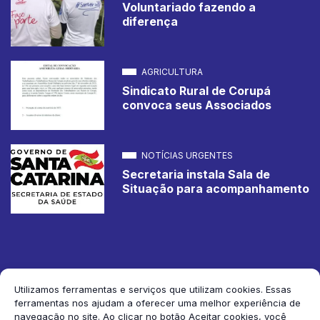
Voluntariado fazendo a
diferença
AGRICULTURA
Sindicato Rural de Corupá
convoca seus Associados
NOTÍCIAS URGENTES
Secretaria instala Sala de
Situação para acompanhamento
Utilizamos ferramentas e serviços que utilizam cookies. Essas
ferramentas nos ajudam a oferecer uma melhor experiência de
2026 Jornal de Corupá. Todos os direitos reservados.
navegação no site. Ao clicar no botão Aceitar cookies, você