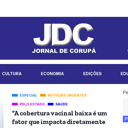
CULTURA
ECONOMIA
EDIÇÕES
ED
Pe
ESPECIAL
NOTÍCIAS URGENTES
PELO ESTADO
SAÚDE
“A cobertura vacinal baixa é um
P
fator que impacta diretamente