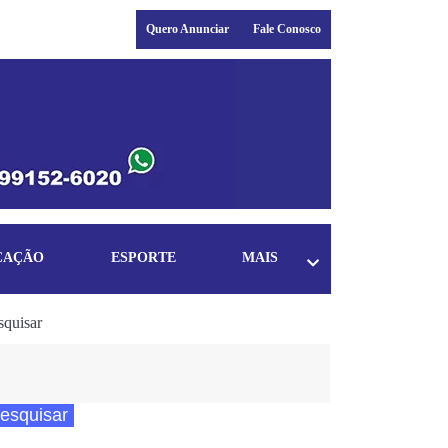
Quero Anunciar
Fale Conosco
CAÇÃO
ESPORTE
MAIS
squisar
esquisar