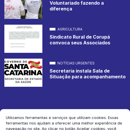
Voluntariado fazendo a
diferença
AGRICULTURA
Sindicato Rural de Corupá
convoca seus Associados
NOTÍCIAS URGENTES
Secretaria instala Sala de
Situação para acompanhamento
Utilizamos ferramentas e serviços que utilizam cookies. Essas
ferramentas nos ajudam a oferecer uma melhor experiência de
2026 Jornal de Corupá. Todos os direitos reservados.
navegação no site. Ao clicar no botão Aceitar cookies, você