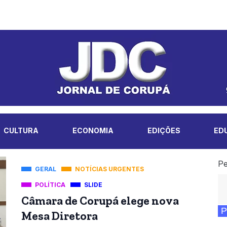
CULTURA
ECONOMIA
EDIÇÕES
ED
Pe
GERAL
NOTÍCIAS URGENTES
POLÍTICA
SLIDE
Câmara de Corupá elege nova
P
Mesa Diretora