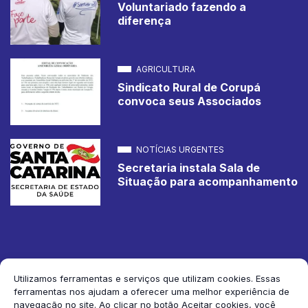
Voluntariado fazendo a
diferença
AGRICULTURA
Sindicato Rural de Corupá
convoca seus Associados
NOTÍCIAS URGENTES
Secretaria instala Sala de
Situação para acompanhamento
Utilizamos ferramentas e serviços que utilizam cookies. Essas
ferramentas nos ajudam a oferecer uma melhor experiência de
2026 Jornal de Corupá. Todos os direitos reservados.
navegação no site. Ao clicar no botão Aceitar cookies, você