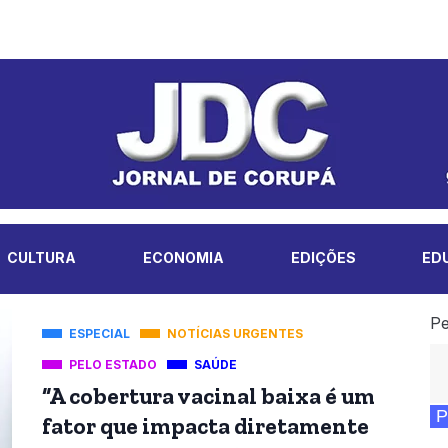
CULTURA
ECONOMIA
EDIÇÕES
ED
Pe
ESPECIAL
NOTÍCIAS URGENTES
PELO ESTADO
SAÚDE
“A cobertura vacinal baixa é um
P
fator que impacta diretamente