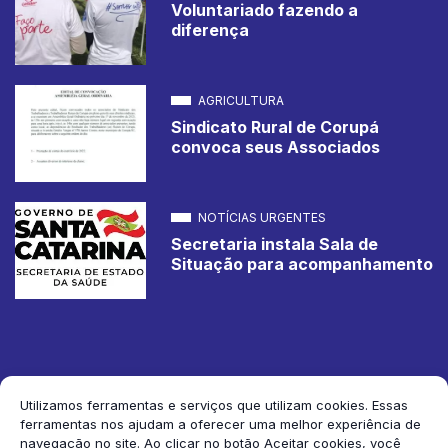
Voluntariado fazendo a
diferença
AGRICULTURA
Sindicato Rural de Corupá
convoca seus Associados
NOTÍCIAS URGENTES
Secretaria instala Sala de
Situação para acompanhamento
Utilizamos ferramentas e serviços que utilizam cookies. Essas
ferramentas nos ajudam a oferecer uma melhor experiência de
2026 Jornal de Corupá. Todos os direitos reservados.
navegação no site. Ao clicar no botão Aceitar cookies, você