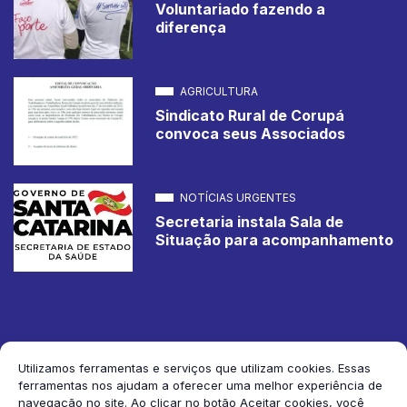
Voluntariado fazendo a
diferença
AGRICULTURA
Sindicato Rural de Corupá
convoca seus Associados
NOTÍCIAS URGENTES
Secretaria instala Sala de
Situação para acompanhamento
Utilizamos ferramentas e serviços que utilizam cookies. Essas
ferramentas nos ajudam a oferecer uma melhor experiência de
2026 Jornal de Corupá. Todos os direitos reservados.
navegação no site. Ao clicar no botão Aceitar cookies, você