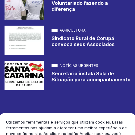
Voluntariado fazendo a
diferença
AGRICULTURA
Sindicato Rural de Corupá
convoca seus Associados
NOTÍCIAS URGENTES
Secretaria instala Sala de
Situação para acompanhamento
Utilizamos ferramentas e serviços que utilizam cookies. Essas
ferramentas nos ajudam a oferecer uma melhor experiência de
2026 Jornal de Corupá. Todos os direitos reservados.
navegação no site. Ao clicar no botão Aceitar cookies, você