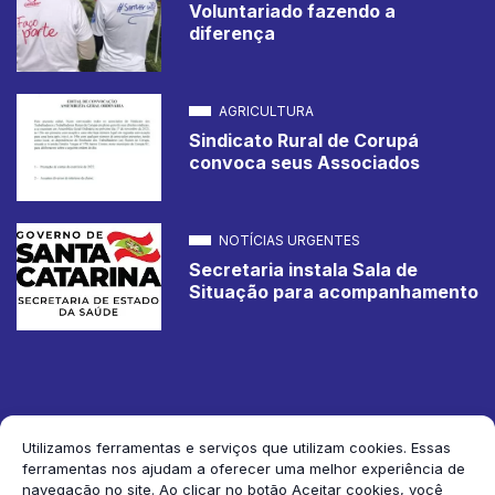
Voluntariado fazendo a
diferença
AGRICULTURA
Sindicato Rural de Corupá
convoca seus Associados
NOTÍCIAS URGENTES
Secretaria instala Sala de
Situação para acompanhamento
Utilizamos ferramentas e serviços que utilizam cookies. Essas
ferramentas nos ajudam a oferecer uma melhor experiência de
2026 Jornal de Corupá. Todos os direitos reservados.
navegação no site. Ao clicar no botão Aceitar cookies, você