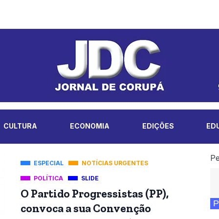
CULTURA
ECONOMIA
EDIÇÕES
ED
Pe
ESPECIAL
NOTÍCIAS URGENTES
POLÍTICA
SLIDE
O Partido Progressistas (PP),
P
convoca a sua Convenção