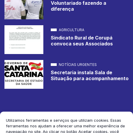
Voluntariado fazendo a
diferença
AGRICULTURA
Sindicato Rural de Corupá
convoca seus Associados
NOTÍCIAS URGENTES
Secretaria instala Sala de
Situação para acompanhamento
Utilizamos ferramentas e serviços que utilizam cookies. Essas
ferramentas nos ajudam a oferecer uma melhor experiência de
2026 Jornal de Corupá. Todos os direitos reservados.
navegação no site. Ao clicar no botão Aceitar cookies, você