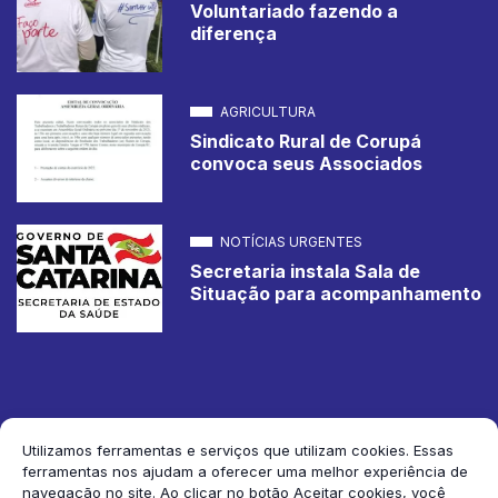
Voluntariado fazendo a
diferença
AGRICULTURA
Sindicato Rural de Corupá
convoca seus Associados
NOTÍCIAS URGENTES
Secretaria instala Sala de
Situação para acompanhamento
Utilizamos ferramentas e serviços que utilizam cookies. Essas
ferramentas nos ajudam a oferecer uma melhor experiência de
2026 Jornal de Corupá. Todos os direitos reservados.
navegação no site. Ao clicar no botão Aceitar cookies, você