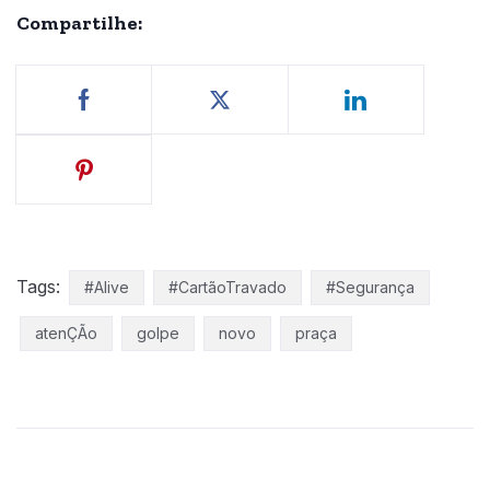
Compartilhe:
Tags:
#Alive
#CartãoTravado
#Segurança
atenÇÃo
golpe
novo
praça