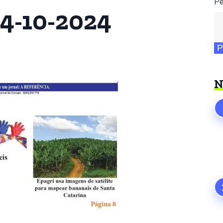
Pe
04-10-2024
P
N