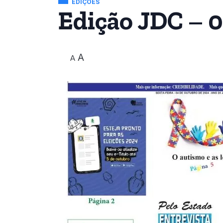
EDIÇÕES
Edição JDC – 
A
A