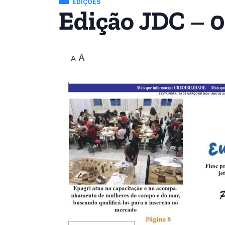
EDIÇÕES
Edição JDC – 
A
A