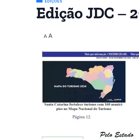
EDIÇÕES
Edição JDC – 2
A
A