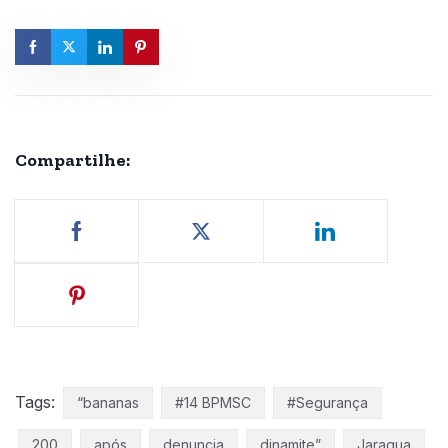
Compartilhe:
Tags:
“bananas
#14 BPMSC
#Segurança
200
após
denuncia
dinamite”
Jaragua