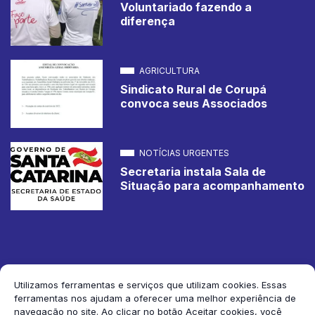
Voluntariado fazendo a
diferença
AGRICULTURA
Sindicato Rural de Corupá
convoca seus Associados
NOTÍCIAS URGENTES
Secretaria instala Sala de
Situação para acompanhamento
Utilizamos ferramentas e serviços que utilizam cookies. Essas
ferramentas nos ajudam a oferecer uma melhor experiência de
2026 Jornal de Corupá. Todos os direitos reservados.
navegação no site. Ao clicar no botão Aceitar cookies, você