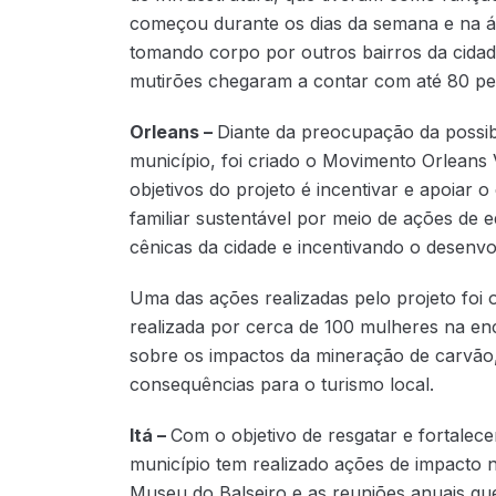
começou durante os dias da semana e na ár
tomando corpo por outros bairros da cidad
mutirões chegaram a contar com até 80 p
Orleans –
Diante da preocupação da possib
município, foi criado o Movimento Orlean
objetivos do projeto é incentivar e apoiar o
familiar sustentável por meio de ações de 
cênicas da cidade e incentivando o desenv
Uma das ações realizadas pelo projeto fo
realizada por cerca de 100 mulheres na enc
sobre os impactos da mineração de carvão,
consequências para o turismo local.
Itá –
Com o objetivo de resgatar e fortalecer
município tem realizado ações de impacto n
Museu do Balseiro e as reuniões anuais qu