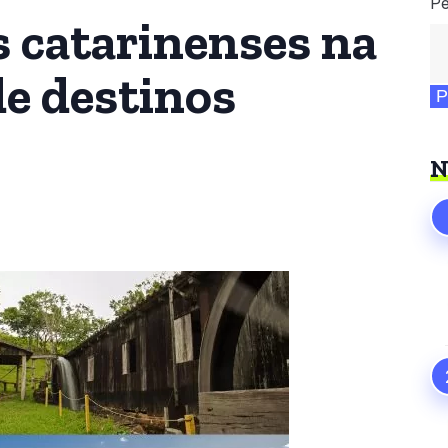
Pe
 catarinenses na
de destinos
P
N