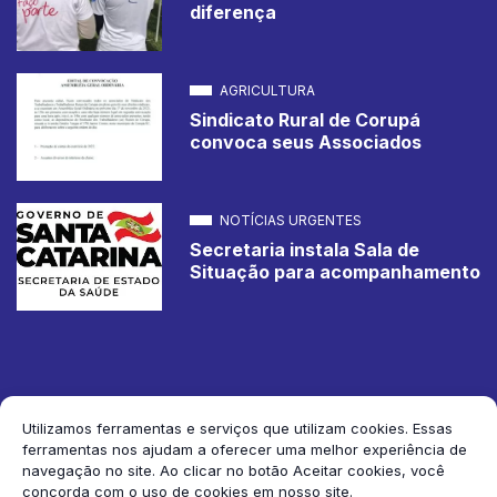
diferença
AGRICULTURA
Sindicato Rural de Corupá
convoca seus Associados
NOTÍCIAS URGENTES
Secretaria instala Sala de
Situação para acompanhamento
Utilizamos ferramentas e serviços que utilizam cookies. Essas
ferramentas nos ajudam a oferecer uma melhor experiência de
2026 Jornal de Corupá. Todos os direitos reservados.
navegação no site. Ao clicar no botão Aceitar cookies, você
concorda com o uso de cookies em nosso site.