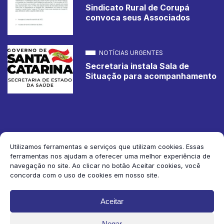
Sindicato Rural de Corupá
convoca seus Associados
NOTÍCIAS URGENTES
Secretaria instala Sala de
Situação para acompanhamento
Utilizamos ferramentas e serviços que utilizam cookies. Essas
ferramentas nos ajudam a oferecer uma melhor experiência de
2026 Jornal de Corupá. Todos os direitos reservados.
navegação no site. Ao clicar no botão Aceitar cookies, você
concorda com o uso de cookies em nosso site.
Siga-nos:
Aceitar
Negar