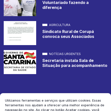
Voluntariado fazendo a
diferença
AGRICULTURA
Sindicato Rural de Corupá
convoca seus Associados
NOTÍCIAS URGENTES
Secretaria instala Sala de
Situação para acompanhamento
Utilizamos ferramentas e serviços que utilizam cookies. Essas
ferramentas nos ajudam a oferecer uma melhor experiência de
2026 Jornal de Corupá. Todos os direitos reservados.
navegação no site. Ao clicar no botão Aceitar cookies, você