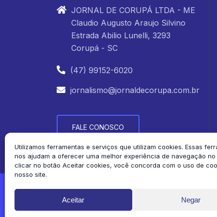
JORNAL DE CORUPÁ LTDA - ME
Claudio Augusto Araujo Silvino
Estrada Abilio Lunelli, 3293
Corupá - SC
(47) 99152-6020
jornalismo@jornaldecorupa.com.br
FALE CONOSCO
Utilizamos ferramentas e serviços que utilizam cookies. Essas fer
nos ajudam a oferecer uma melhor experiência de navegação no s
clicar no botão Aceitar cookies, você concorda com o uso de co
nosso site.
2026 Jornal de Corupá. Todos os direitos 
Aceitar
Negar