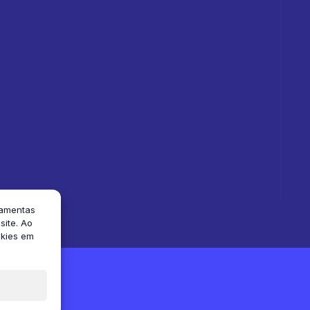
ramentas
ite. Ao
okies em
reservados.