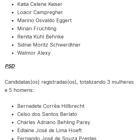
Katia Celene Keiser
Loacir Campregher
Marino Osvaldo Eggert
Mirian Früchting
Renita Kühl Behnke
Sidnei Moritz Schwerdtner
Walmor Alexy
PSD
Candidatas(os) registradas(os), totalizando 3 mulheres
e 5 homens:
Bernadete Corrêa Hillbrecht
Celso dos Santos Berlato
Charles Adriano Behling Parey
Edlaine José de Lima Hoeft
Fernando José de Souza Prestes