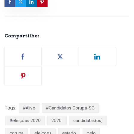
Compartilhe:
Tags:
#Alive
#Candidatos Corupá-SC
#eleições 2020
2020:
candidatas(os)
corupa
eleicoes
estado
pelo