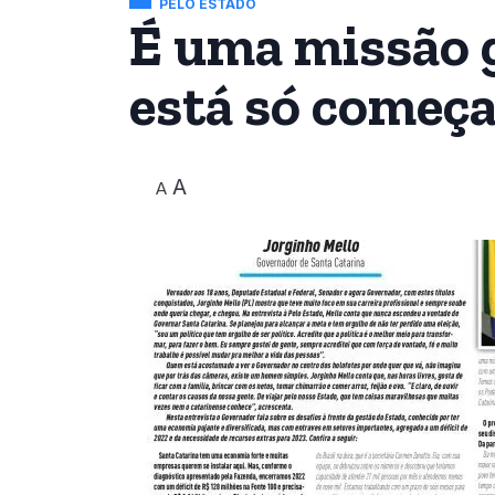
PELO ESTADO
É uma missão 
está só começ
A
A