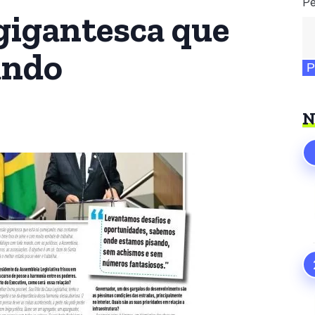
Pe
gigantesca que
ando
P
N