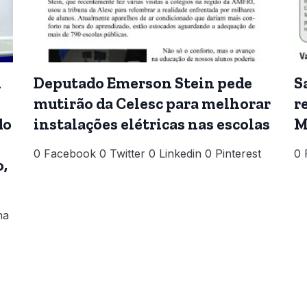
m
Deputado Emerson Stein pede
S
mutirão da Celesc para melhorar
r
do
instalações elétricas nas escolas
M
0 Facebook 0 Twitter 0 Linkedin 0 Pinterest
0 
,
na