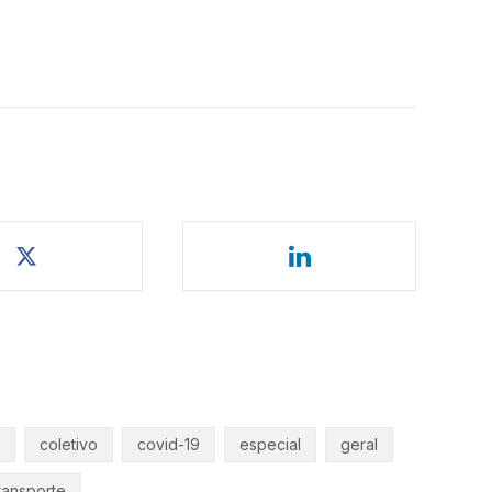
coletivo
covid-19
especial
geral
ransporte