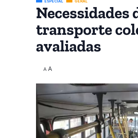
ESPECIAL
GERAL
Necessidades 
transporte col
avaliadas
A
A