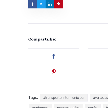
Compartilhe:
Tags:
#transporte intermunicipal
avaliadas
mudanças
necessidades
serão
t