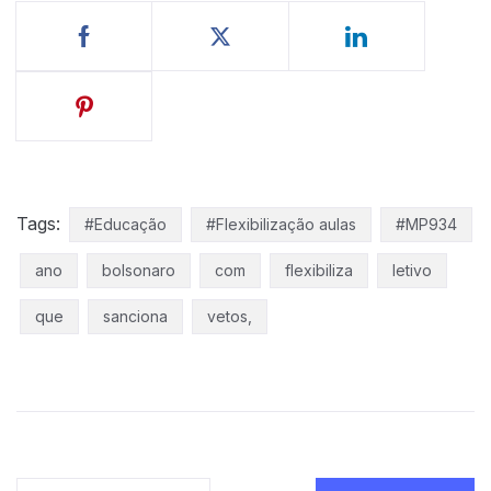
Tags:
#Educação
#Flexibilização aulas
#MP934
ano
bolsonaro
com
flexibiliza
letivo
que
sanciona
vetos,