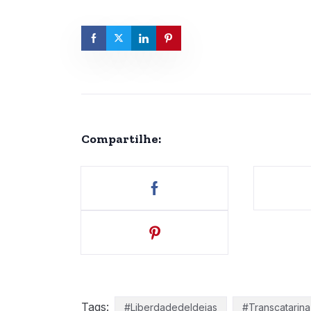
Compartilhe:
Tags:
#LiberdadedeIdeias
#Transcatarina