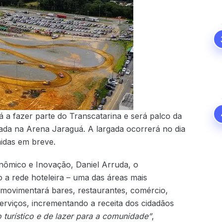
á a fazer parte do Transcatarina e será palco da
gada na Arena Jaraguá. A largada ocorrerá no dia
inidas em breve.
nômico e Inovação, Daniel Arruda, o
o a rede hoteleira – uma das áreas mais
 movimentará bares, restaurantes, comércio,
erviços, incrementando a receita dos cidadãos
 turístico e de lazer para a comunidade”
,