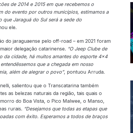
ções de 2014 e 2015 em que recebemos o
em do evento por outros municípios, estimamos a
o que Jaraguá do Sul será a sede do
rmou ele.
ão do jaraguaense pelo off-road – em 2021 foram
 maior delegação catarinense.
“O Jeep Clube de
ro da cidade, há muitos amantes do esporte 4×4
ue entendêssemos que a chegada em nosso
mia, além de alegrar o povo”
, pontuou Arruda.
unelli, salientou que o Transcatarina também
tes as belezas naturais da região, tais quais o
 morro do Boa Vista, o Pico Malwee, o Manso,
as rurais.
“Desejamos que todas as etapas que
roadas com êxito. Esperamos a todos de braços