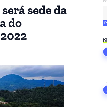
Pe
 será sede da
a do
P
 2022
N