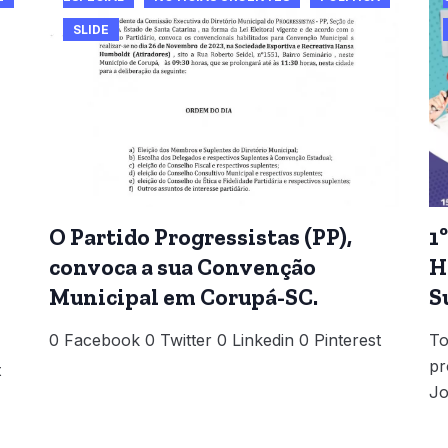
SLIDE
O Partido Progressistas (PP),
1
convoca a sua Convenção
H
Municipal em Corupá-SC.
S
0 Facebook 0 Twitter 0 Linkedin 0 Pinterest
To
pr
t
Jo