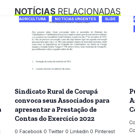
NOTÍCIAS
RELACIONADAS
AGRICULTURA
NOTÍCIAS URGENTES
SLIDE
Sindicato Rural de Corupá
P
convoca seus Associados para
A
a
apresentar a Prestação de
C
Contas do Exercício 2022
Co
Co
t
0 Facebook 0 Twitter 0 Linkedin 0 Pinterest