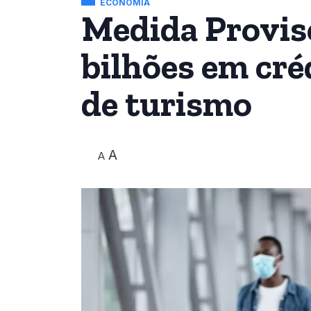
ECONOMIA
Medida Provisó
bilhões em cré
de turismo
A
A