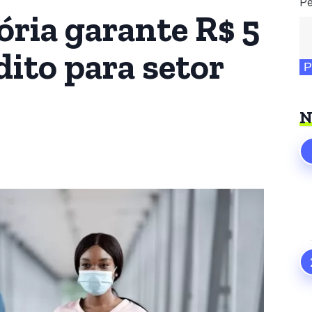
Pe
ria garante R$ 5
dito para setor
P
N